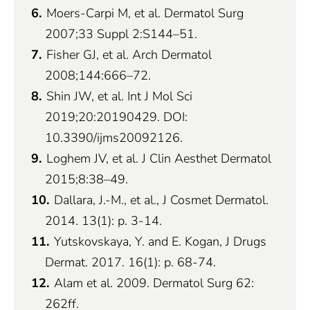
Moers-Carpi M, et al. Dermatol Surg
2007;33 Suppl 2:S144–51.
Fisher GJ, et al. Arch Dermatol
2008;144:666–72.
Shin JW, et al. Int J Mol Sci
2019;20:20190429. DOI:
10.3390/ijms20092126.
Loghem JV, et al. J Clin Aesthet Dermatol
2015;8:38–49.
Dallara, J.-M., et al., J Cosmet Dermatol.
2014. 13(1): p. 3-14.
Yutskovskaya, Y. and E. Kogan, J Drugs
Dermat. 2017. 16(1): p. 68-74.
Alam et al. 2009. Dermatol Surg 62:
262ff.