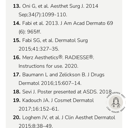
Oni G, et al. Aesthet Surg J. 2014
Sep;34(7):1099-110.
Fabi et al. 2013. J Am Acad Dermato 69
(6): 965ff.
Fabi SG, et al. Dermatol Surg
2015;41:327–35.
®
®
Merz Aesthetics
. RADIESSE
.
Instructions for use. 2020.
Baumann L and Zelickson B. J Drugs
Dermatol 2016;15:607–14.
Sevi J. Poster presented at ASDS. 2018.
Kadouch JA. J Cosmet Dermatol
2017;16:152–61.
Loghem JV, et al. J Clin Aesthet Dermatol
2015;8:38–49.